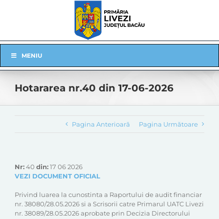
Skip
to
content
Skip
MENIU
Navigation
Hotararea nr.40 din 17-06-2026
Pagina Anterioară
Pagina Următoare
Nr:
40
din:
17 06 2026
VEZI DOCUMENT OFICIAL
Privind luarea la cunostinta a Raportului de audit financiar
nr. 38080/28.05.2026 si a Scrisorii catre Primarul UATC Livezi
nr. 38089/28.05.2026 aprobate prin Decizia Directorului