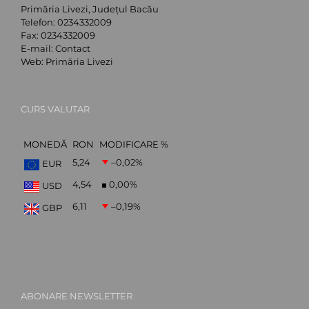
Primăria Livezi, Județul Bacău
Telefon:
0234332009
Fax:
0234332009
E-mail:
Contact
Web:
Primăria Livezi
CURS VALUTAR
MONEDĂ
RON
MODIFICARE %
5,24
–0,02
%
EUR
4,54
0,00
%
USD
6,11
–0,19
%
GBP
ABONARE NEWSLETTER