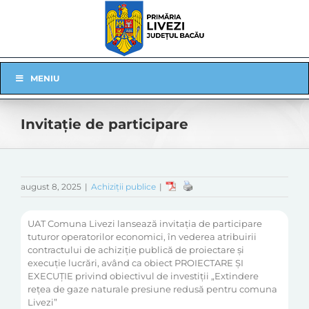
Skip
to
content
Skip
MENIU
Navigation
Invitație de participare
august 8, 2025
|
Achiziții publice
|
UAT Comuna Livezi lansează invitația de participare
tuturor operatorilor economici, în vederea atribuirii
contractului de achiziție publică de proiectare și
execuție lucrări, având ca obiect PROIECTARE ȘI
EXECUȚIE privind obiectivul de investiții „Extindere
rețea de gaze naturale presiune redusă pentru comuna
Livezi”