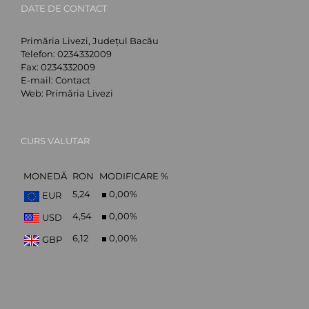
DATE DE CONTACT
Primăria Livezi, Județul Bacău
Telefon:
0234332009
Fax:
0234332009
E-mail:
Contact
Web:
Primăria Livezi
CURS VALUTAR
MONEDĂ
RON
MODIFICARE %
5,24
0,00
%
EUR
4,54
0,00
%
USD
6,12
0,00
%
GBP