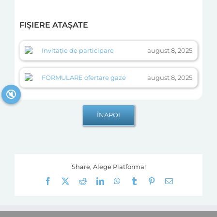
FIȘIERE ATAȘATE
Invitație de participare
august 8, 2025
FORMULARE ofertare gaze
august 8, 2025
🔇
Share, Alege Platforma!
Facebook
X
Reddit
LinkedIn
WhatsApp
Tumblr
Pinterest
E-
mail: