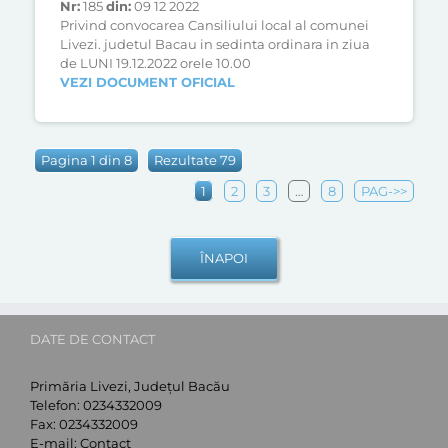
Nr:
185
din:
09 12 2022
Privind convocarea Cansiliului local al comunei
Livezi. judetul Bacau in sedinta ordinara in ziua
de LUNI 19.12.2022 orele 10.00
VEZI DOCUMENT OFICIAL
Pagina 1 din 8
Rezultate 79
1
2
3
…
8
PAG->>
ÎNAPOI
DATE DE CONTACT
Primăria Livezi, Județul Bacău
Telefon:
0234332009
Fax:
0234332009
E-mail:
Contact