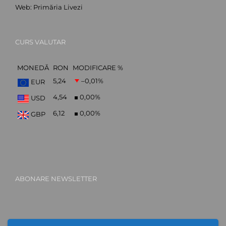
Web:
Primăria Livezi
CURS VALUTAR
MONEDĂ
RON
MODIFICARE %
5,24
–0,01
%
EUR
4,54
0,00
%
USD
6,12
0,00
%
GBP
ABONARE NEWSLETTER