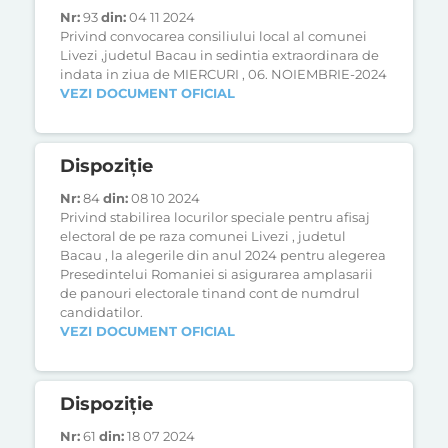
Nr:
93
din:
04 11 2024
Privind convocarea consiliului local al comunei
Livezi ,judetul Bacau in sedintia extraordinara de
indata in ziua de MIERCURI , 06. NOIEMBRIE-2024
VEZI DOCUMENT OFICIAL
Dispoziție
Nr:
84
din:
08 10 2024
Privind stabilirea locurilor speciale pentru afisaj
electoral de pe raza comunei Livezi , judetul
Bacau , la alegerile din anul 2024 pentru alegerea
Presedintelui Romaniei si asigurarea amplasarii
de panouri electorale tinand cont de numdrul
candidatilor.
VEZI DOCUMENT OFICIAL
Dispoziție
Nr:
61
din:
18 07 2024