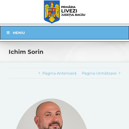
Skip
to
content
Skip
MENIU
Navigation
Ichim Sorin
Pagina Anterioară
Pagina Următoare