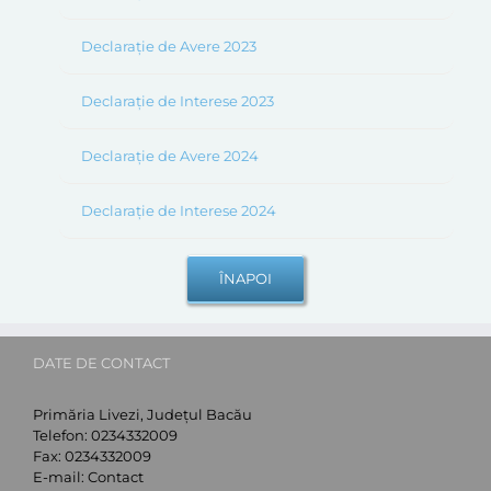
Declarație de Avere 2023
Declarație de Interese 2023
Declarație de Avere 2024
Declarație de Interese 2024
DATE DE CONTACT
Primăria Livezi, Județul Bacău
Telefon:
0234332009
Fax:
0234332009
E-mail:
Contact