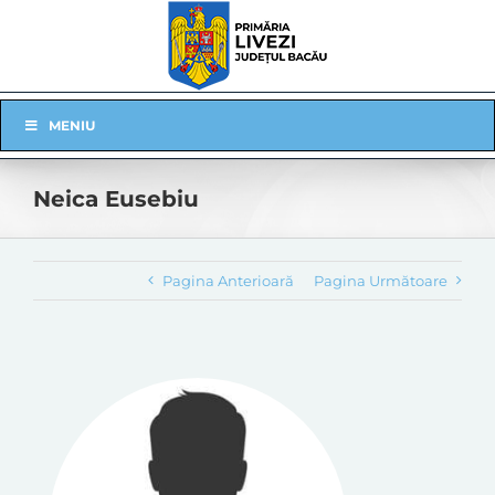
Skip
to
content
Skip
MENIU
Navigation
Neica Eusebiu
Pagina Anterioară
Pagina Următoare