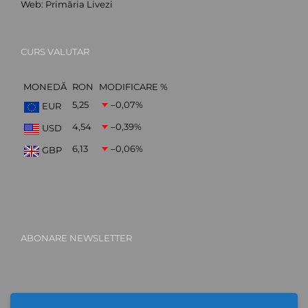
Web:
Primăria Livezi
CURS VALUTAR
MONEDĂ
RON
MODIFICARE %
5,25
–0,07
%
EUR
4,54
–0,39
%
USD
6,13
–0,06
%
GBP
ABONARE NEWSLETTER