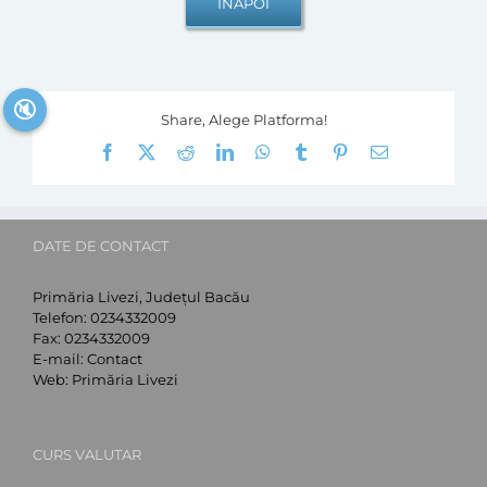
🔇
Share, Alege Platforma!
Facebook
X
Reddit
LinkedIn
WhatsApp
Tumblr
Pinterest
E-
mail:
DATE DE CONTACT
Primăria Livezi, Județul Bacău
Telefon:
0234332009
Fax:
0234332009
E-mail:
Contact
Web:
Primăria Livezi
CURS VALUTAR