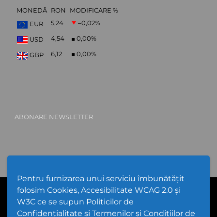
MONEDĂ
RON
MODIFICARE %
5,24
–0,02
%
EUR
4,54
0,00
%
USD
6,12
0,00
%
GBP
ABONARE NEWSLETTER
Pentru furnizarea unui serviciu îmbunătățit
folosim Cookies, Accesibilitate WCAG 2.0 și
PPW @
2026 |
Hartă Website
|
Setări Cookies și Accesibilitate
Politică de utilizare Cookies
|
Politică de confidențialitate website
W3C ce se supun Politicilor de
|
Termeni și condiții de utilizare a site-ului
|
GDPR
Confidențialitate și Termenilor și Condițiilor de