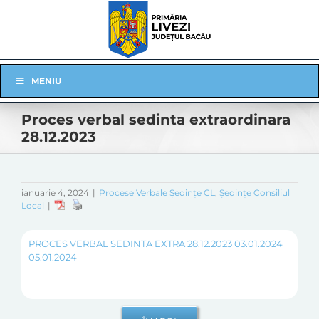
Skip
to
content
Skip
MENIU
Navigation
Proces verbal sedinta extraordinara
28.12.2023
ianuarie 4, 2024
|
Procese Verbale Ședințe CL
,
Ședințe Consiliul
Local
|
PROCES VERBAL SEDINTA EXTRA 28.12.2023 03.01.2024
05.01.2024