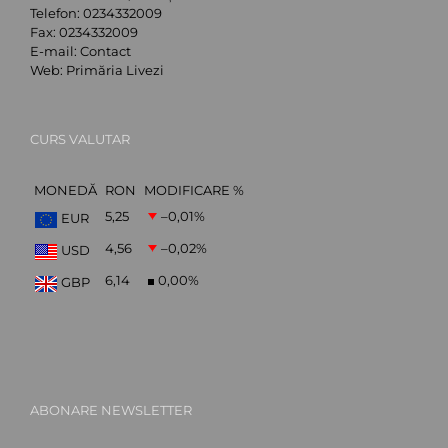
Telefon:
0234332009
Fax:
0234332009
E-mail:
Contact
Web:
Primăria Livezi
CURS VALUTAR
MONEDĂ
RON
MODIFICARE %
5,25
–0,01
%
EUR
4,56
–0,02
%
USD
6,14
0,00
%
GBP
ABONARE NEWSLETTER