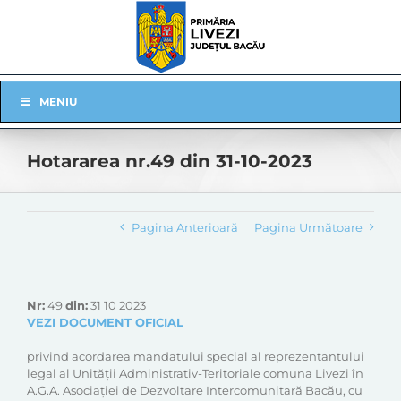
Skip
to
content
Skip
MENIU
Navigation
Hotararea nr.49 din 31-10-2023
Pagina Anterioară
Pagina Următoare
Nr:
49
din:
31 10 2023
VEZI DOCUMENT OFICIAL
privind acordarea mandatului special al reprezentantului
legal al Unității Administrativ-Teritoriale comuna Livezi în
A.G.A. Asociației de Dezvoltare Intercomunitară Bacău, cu