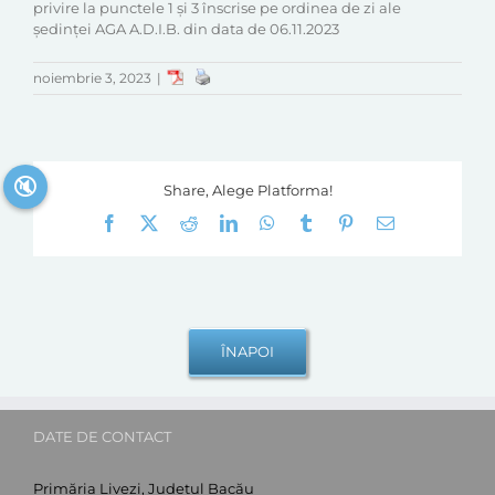
privire la punctele 1 și 3 înscrise pe ordinea de zi ale
ședinței AGA A.D.I.B. din data de 06.11.2023
noiembrie 3, 2023
|
🔇
Share, Alege Platforma!
Facebook
X
Reddit
LinkedIn
WhatsApp
Tumblr
Pinterest
E-
mail:
DATE DE CONTACT
Primăria Livezi, Județul Bacău