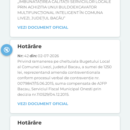
„ÎMBUNĂTĂȚIREA CALITĂȚII SERVICIILOR LOCALE
PRIN ACHIZITIA UNUI BULDOEXCAVATOR
MULTIFUNCȚIONAL INTELIGENT ÎN COMUNA
LIVEZI, JUDEȚUL BACĂU”
VEZI DOCUMENT OFICIAL
Hotărâre
🔇
Nr:
42
din:
02-07-2026
Privind ramanerea pe cheltuiala Bugetului Local
al Comunei Livezi, judetul Bacau, a sumei de 1250
lei, reprezentand amenda contraventionala
conform procesul verbal de contravenție nr.
0079847/15.06.2015, suma compensata de AJFP
Bacau, Serviciul Fiscal Municipal Onesti prin
decizia nr.110529/04.12.2015.
VEZI DOCUMENT OFICIAL
Hotărâre