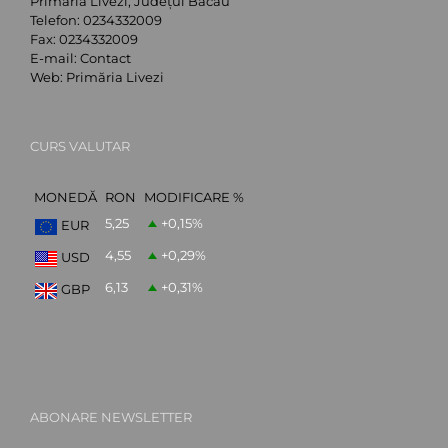
Primăria Livezi, Județul Bacău
Telefon:
0234332009
Fax:
0234332009
E-mail:
Contact
Web:
Primăria Livezi
CURS VALUTAR
MONEDĂ
RON
MODIFICARE %
5,25
+0,15
%
EUR
4,55
+0,29
%
USD
6,13
+0,31
%
GBP
ABONARE NEWSLETTER