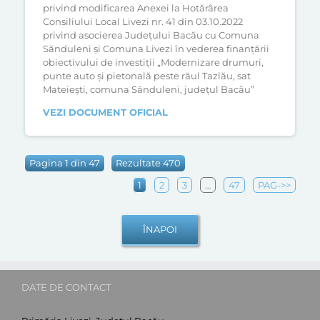
privind modificarea Anexei la Hotărârea
Consiliului Local Livezi nr. 41 din 03.10.2022
privind asocierea Judeţului Bacău cu Comuna
Sănduleni şi Comuna Livezi în vederea finanţării
obiectivului de investiţii „Modernizare drumuri,
punte auto şi pietonală peste răul Tazlău, sat
Mateieşti, comuna Sănduleni, judeţul Bacău”
VEZI DOCUMENT OFICIAL
Pagina 1 din 47
Rezultate 470
1
2
3
…
47
PAG->>
ÎNAPOI
DATE DE CONTACT